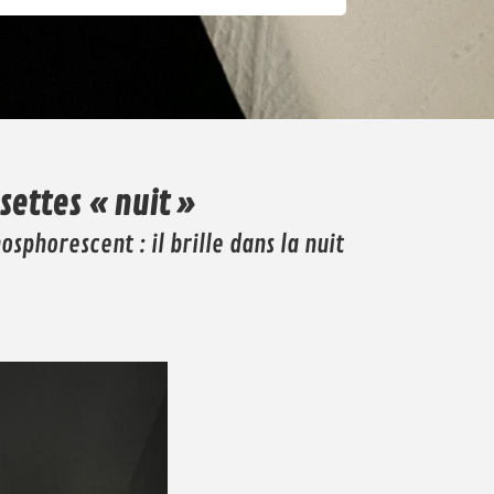
Chaussettes
goodies
nuit
settes « nuit »
osphorescent : il brille dans la nuit