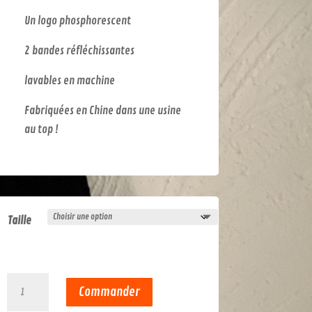
Un logo phosphorescent
2 bandes réfléchissantes
lavables en machine
Fabriquées en Chine dans une usine
au top !
Taille
quantité
Commander
de