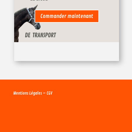
Commander maintenant
Mentions Légales
–
CGV