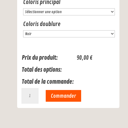
Coloris principal
Coloris doublure
Prix du produit:
90,00
€
Total des options:
Total de la commande:
quantité
Commander
de
licol
de
transport