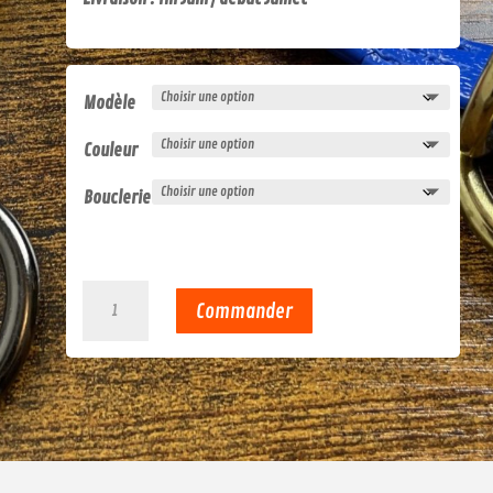
Modèle
Couleur
Bouclerie
quantité
Commander
de
Montant
de
têtière