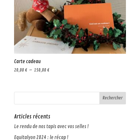
Carte cadeau
Plage
20,00
€
–
150,00
€
de
prix :
20,00 €
à
150,00 €
Articles récents
Le rendu de nos tapis avec vos selles !
Equitalyon 2024 : le récap !